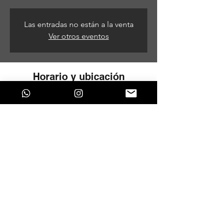
Las entradas no están a la venta
Ver otros eventos
Horario y ubicación
15 de abr de 2023, 3:00 p. m. – 16 de abr
de 2023, 5:00 a. m.
Bogotá, Cra. 14 #85-37, Bogotá, Colombia
Compartir este evento