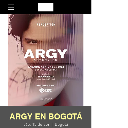
ARGY EN BOGOTÁ
sáb, 15 de abr
  |  
Bogotá