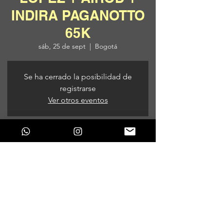
INDIRA PAGANOTTO
65K
sáb, 25 de sept
  |  
Bogotá
Se ha cerrado la posibilidad de
registrarse
Ver otros eventos
Horario y ubicación
25 de sept de 2021, 7:00 p. m.
Bogotá, Bogotá, Colombia