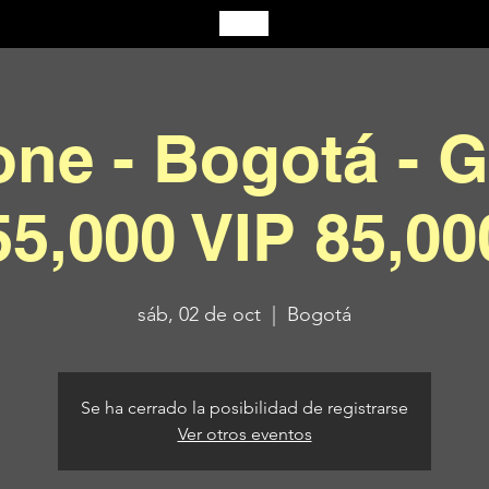
one - Bogotá - G
55,000 VIP 85,00
sáb, 02 de oct
  |  
Bogotá
Se ha cerrado la posibilidad de registrarse
Ver otros eventos