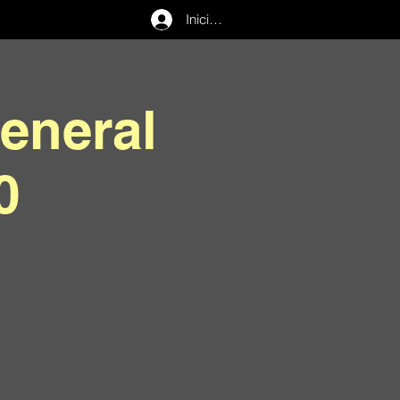
Iniciar sesión
eneral
0