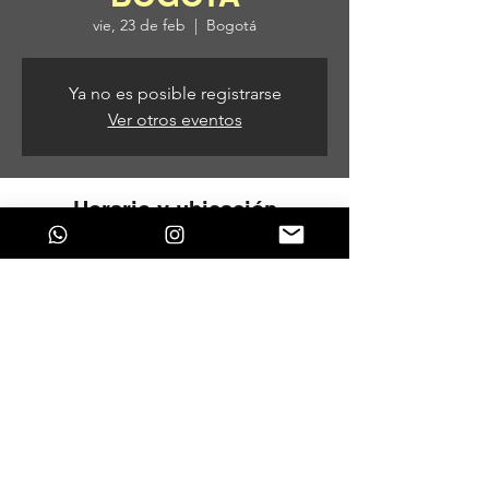
vie, 23 de feb
  |  
Bogotá
Ya no es posible registrarse
Ver otros eventos
Horario y ubicación
23 de feb de 2024, 9:00 p. m. – 24 de feb
de 2024, 3:00 a. m.
Bogotá, Bogotá, Colombia
Compartir este evento