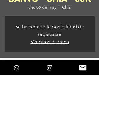
vie, 06 de may
  |  
Chía
Se ha cerrado la posibilidad de
registrarse
Ver otros eventos
Horario y ubicación
06 de may de 2022, 9:00 p. m.
Chía, Chía, Cundinamarca, Colombia
Compartir este evento