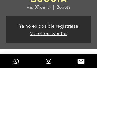
vie, 07 de jul
  |  
Bogotá
Ya no es posible registrarse
Ver otros eventos
Horario y ubicación
07 de jul de 2023, 8:00 p. m.
Bogotá, Bogotá, Colombia
Compartir este evento