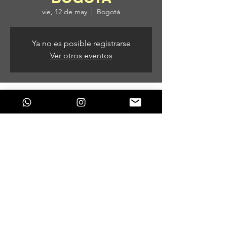
vie, 12 de may
  |  
Bogotá
Ya no es posible registrarse
Ver otros eventos
Horario y ubicación
12 de may de 2023, 9:00 p. m.
Bogotá, Bogotá, Colombia
Compartir este evento