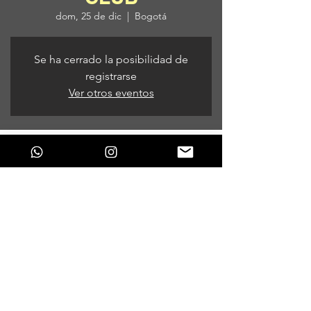
dom, 25 de dic
  |  
Bogotá
Se ha cerrado la posibilidad de
registrarse
Ver otros eventos
Horario y ubicación
25 de dic de 2022, 12:30 a. m.
Bogotá, Bogotá, Colombia
Compartir este evento