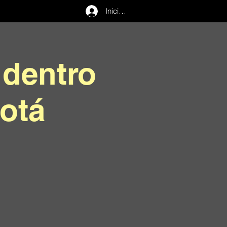
Iniciar sesión
dentro
otá