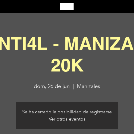
NTI4L - MANIZA
20K
dom, 26 de jun
  |  
Manizales
Se ha cerrado la posibilidad de registrarse
Ver otros eventos